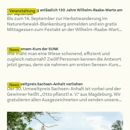
Herbstwanderung anlässlich 130 Jahre Wilhelm-Raabe-Warte am
Veranstaltung
20. September
Bis zum 14. September zur Herbstwanderung im
Naturerbewald-Blankenburg anmelden und ein gratis
Mittagessen zum Festakt an der Wilhelm-Raabe-Warte
spendiert bekommen!
Erster Sensen-Kurs der SUNK
News
Wie mäht man eine Wiese schonend, effizient und
zugleich naturnah? Zwölf Personen kennen die Antwort
jetzt genau, denn sie nahmen am ersten Sensen-Kurs
der SUNK teil.
30. Umweltpreis Sachsen-Anhalt verliehen
News
Der 30. Umweltpreis Sachsen-Anhalt ist vorbei und der
Gewinner heißt „Otto pflanzt! e. V.“ aus Magdeburg. Wir
gratulieren allen Ausgezeichneten und senden unseren
Dank ins ganze Bundesland für all den wunderbaren und
unermüdlichen Einsatz für Umwelt-, Natur- und
Klimaschutz.