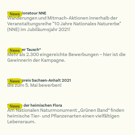
Expeditionstour NNE
News
Wanderungen und Mitmach-Aktionen innerhalb der
Veranstaltungsreihe "10 Jahre Nationales Naturerbe"
(NNE) im Jubiläumsjahr 2021!
„Sauberer Tausch“
News
Mehr als 2.300 eingereichte Bewerbungen – hier ist die
Gewinnerin der Kampagne.
Umweltpreis Sachsen-Anhalt 2021
News
Bis zum 5. Mai bewerben!
Rettung der heimischen Flora
News
Am Nationalen Naturmonument „Grünen Band“ finden
heimische Tier- und Pflanzenarten einen vielfältigen
Lebensraum.