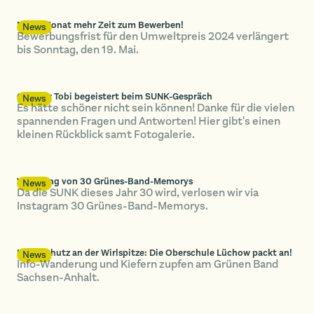
Einen Monat mehr Zeit zum Bewerben!
News
Bewerbungsfrist für den Umweltpreis 2024 verlängert
bis Sonntag, den 19. Mai.
Checker Tobi begeistert beim SUNK-Gespräch
News
Es hätte schöner nicht sein können! Danke für die vielen
spannenden Fragen und Antworten! Hier gibt's einen
kleinen Rückblick samt Fotogalerie.
Verlosung von 30 Grünes-Band-Memorys
News
Da die SUNK dieses Jahr 30 wird, verlosen wir via
Instagram 30 Grünes-Band-Memorys.
Naturschutz an der Wirlspitze: Die Oberschule Lüchow packt an!
News
Info-Wanderung und Kiefern zupfen am Grünen Band
Sachsen-Anhalt.