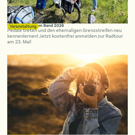
Radtour im Grünen Band 2026
Veranstaltung
Pedale treten und den ehemaligen Grenzstreifen neu
kennenlernen! Jetzt kostenfrei anmelden zur Radtour
am 23. Mai!