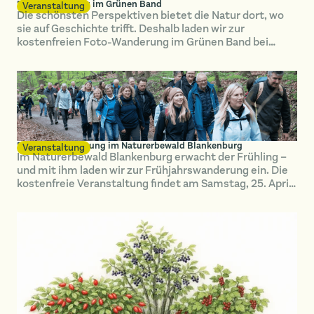
Foto-Wanderung im Grünen Band
Veranstaltung
Die schönsten Perspektiven bietet die Natur dort, wo
sie auf Geschichte trifft. Deshalb laden wir zur
kostenfreien Foto-Wanderung im Grünen Band bei
Arendsee für Samstag, den 9. Mai.
Frühjahrswanderung im Naturerbewald Blankenburg
Veranstaltung
Im Naturerbewald Blankenburg erwacht der Frühling –
und mit ihm laden wir zur Frühjahrswanderung ein. Die
kostenfreie Veranstaltung findet am Samstag, 25. April
statt und bietet auf rund elf Kilometern spannende
Einblicke in den Naturerbewald.