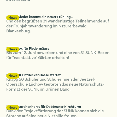
Immer wieder kommt ein neuer Frühling...
News
und den begrüßten 31 wanderlustige Teilnehmende auf
der Frühjahrswanderung im Naturerbewald
Blankenburg.
SUNK-Box für Fledermäuse
News
Bis zum 12. Juni bewerben und eine von 31 SUNK-Boxen
für "nachtaktive" Gärten erhalten!
Die SUNK EntdeckerKlasse startet
News
Knapp 50 Schüler und Schülerinnen der Jeetzel-
Oberschule Lüchow testeten das neue Naturschutz-
Format der SUNK im Grünen Band.
Neuer Storchenhorst für Dobbruner Kirchturm
News
Dank der Projektförderung der SUNK können sich die
Storche auf eine neue Nisthilfe freuen.