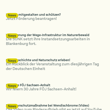
Umwelt mitgestalten und schützen?
News
Jetzt Förderung beantragen!
Verbesserung der Wege-Infrastruktur im Naturerbewald
News
Die SUNK setzt ihre Instandsetzungsarbeiten in
Blankenburg fort.
Grenzgeschichte und Naturschutz erleben!
News
Ein Rückblick der Veranstaltung zum diesjährigen Tag
der Deutschen Einheit
30 Jahre FÖJ Sachsen-Anhalt
News
Wir feiern 30 Jahre FÖJ Sachsen-Anhalt!
Die Naturschutzmaßnahme bei Wendischbrome (Video)
News
Das Video zum Rinderauftrieb gibt es jetzt auf YouTube.