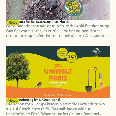
Wildkamera im Schwarzstorchen-Horst
News
Gute Nachrichten aus dem Naturerbewald Blankenburg:
Das Schwarzstorch ist zurück und hat seinen Horst
erneut bezogen. Wieder mit dabei: unsere Wildkamera.
Sie liefert Bilder aus der Brutstätte, ohne die scheuen
Vögel zu stören. Auf dem Instagram-Kanal der SUNK
können Naturfreundinnen und Naturfreunde die SUNK-
PIEP-SHOW hautnah mitverfolgen.
Foto-Wanderung im Grünen Band
News
Die schönsten Perspektiven bietet die Natur dort, wo
sie auf Geschichte trifft. Deshalb laden wir zur
kostenfreien Foto-Wanderung im Grünen Band bei