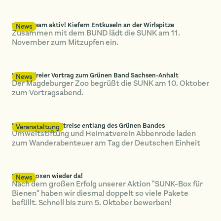
Gemeinsam aktiv! Kiefern Entkuseln an der Wirlspitze
News
Zusammen mit dem BUND lädt die SUNK am 11.
November zum Mitzupfen ein.
Kostenfreier Vortrag zum Grünen Band Sachsen-Anhalt
News
Der Magdeburger Zoo begrüßt die SUNK am 10. Oktober
zum Vortragsabend.
Multimediale Zeitreise entlang des Grünen Bandes
Veranstaltung
Umweltstiftung und Heimatverein Abbenrode laden
zum Wanderabenteuer am Tag der Deutschen Einheit
SUNK-Boxen wieder da!
News
Nach dem großen Erfolg unserer Aktion "SUNK-Box für
Bienen" haben wir diesmal doppelt so viele Pakete
befüllt. Schnell bis zum 5. Oktober bewerben!