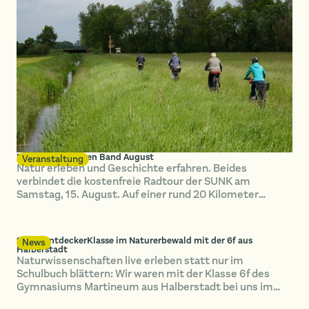
Radtour im Grünen Band August
Veranstaltung
Natur erleben und Geschichte erfahren. Beides
verbindet die kostenfreie Radtour der SUNK am
Samstag, 15. August. Auf einer rund 20 Kilometer
langen Strecke erkunden die Teilnehmenden das Grüne
Band bei Hötensleben.
SUNK-EntdeckerKlasse im Naturerbewald mit der 6f aus
News
Halberstadt
Naturwissenschaften live erleben statt nur im
Schulbuch blättern: Wir waren mit der Klasse 6f des
Gymnasiums Martineum aus Halberstadt bei uns im
Naturerbewald Blankenburg unterwegs.