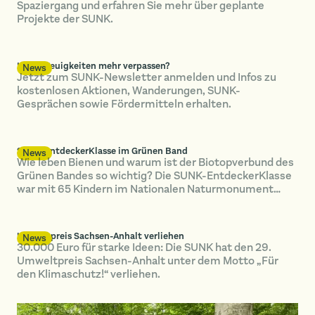
Spaziergang und erfahren Sie mehr über geplante
Projekte der SUNK.
Keine Neuigkeiten mehr verpassen?
News
Jetzt zum SUNK-Newsletter anmelden und Infos zu
kostenlosen Aktionen, Wanderungen, SUNK-
Gesprächen sowie Fördermitteln erhalten.
SUNK-EntdeckerKlasse im Grünen Band
News
Wie leben Bienen und warum ist der Biotopverbund des
Grünen Bandes so wichtig? Die SUNK-EntdeckerKlasse
war mit 65 Kindern im Nationalen Naturmonument
unterwegs.
Umweltpreis Sachsen-Anhalt verliehen
News
30.000 Euro für starke Ideen: Die SUNK hat den 29.
Umweltpreis Sachsen-Anhalt unter dem Motto „Für
den Klimaschutz!“ verliehen.