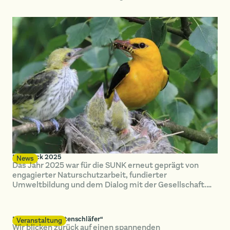
Arendsee für Samstag, den 9. Mai.
Rückblick 2025
News
Das Jahr 2025 war für die SUNK erneut geprägt von
engagierter Naturschutzarbeit, fundierter
Umweltbildung und dem Dialog mit der Gesellschaft.
Gemeinsam mit vielen Partnerinnen und Partnern
konnten wir...
Faszination „Gartenschläfer“
Veranstaltung
Wir blicken zurück auf einen spannenden