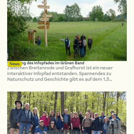
Eröffnung des Infopfades im Grünen Band
News
Zwischen Breitenrode und Grafhorst ist ein neuer
interaktiver Infopfad entstanden. Spannendes zu
Naturschutz und Geschichte gibt es auf dem 1,5
Kilometer langen Rundweg zu entdecken.