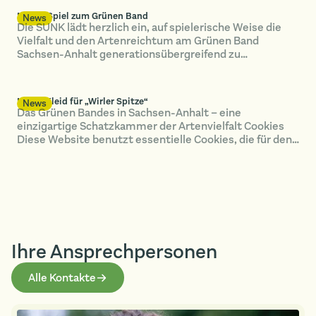
Memo-Spiel zum Grünen Band
News
Die SUNK lädt herzlich ein, auf spielerische Weise die
Vielfalt und den Artenreichtum am Grünen Band
Sachsen-Anhalt generationsübergreifend zu…
Neues Kleid für „Wirler Spitze“
News
Das Grünen Bandes in Sachsen-Anhalt – eine
einzigartige Schatzkammer der Artenvielfalt Cookies
Diese Website benutzt essentielle Cookies, die für den
technischen Betrieb erforderlich sind und stets gesetzt
werden. Alle anderen Cookies, um Inhalte und Anzeigen
zu personalisieren und die Zugriffe auf unsere Website
zu analysieren, werden nur mit Ihrer Zustimmung
gesetzt. Dies kann auch zu einer Datenverarbeitung
außerhalb der EU/EWR führen. Sie können Ihre
Einstellungen jederzeit ändern. Notwendig Statistiken
Ihre Ansprech­personen
Marketing alle annehmen Speichern Ablehnen Powered
by [DP Wired](https://dp-wired.de/?ref=consent-note)
Alle Kontakte