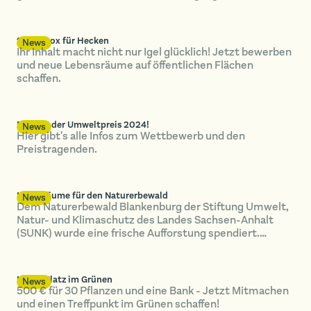
SUNK-Box für Hecken
News
Ihr Inhalt macht nicht nur Igel glücklich! Jetzt bewerben
und neue Lebensräume auf öffentlichen Flächen
schaffen.
Das war der Umweltpreis 2024!
News
Hier gibt's alle Infos zum Wettbewerb und den
Preistragenden.
Neue Bäume für den Naturerbewald
News
Dem Naturerbewald Blankenburg der Stiftung Umwelt,
Natur- und Klimaschutz des Landes Sachsen-Anhalt
(SUNK) wurde eine frische Aufforstung spendiert.…
Nimm Platz im Grünen
News
500 € für 30 Pflanzen und eine Bank - Jetzt Mitmachen
und einen Treffpunkt im Grünen schaffen!