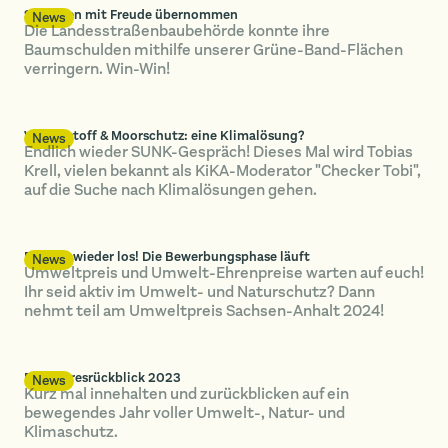
Schulden mit Freude übernommen
News
Die Landesstraßenbaubehörde konnte ihre
Baumschulden mithilfe unserer Grüne-Band-Flächen
verringern. Win-Win!
Wasserstoff & Moorschutz: eine Klimalösung?
News
Endlich wieder SUNK-Gespräch! Dieses Mal wird Tobias
Krell, vielen bekannt als KiKA-Moderator "Checker Tobi",
auf die Suche nach Klimalösungen gehen.
Es geht wieder los! Die Bewerbungsphase läuft
News
Umweltpreis und Umwelt-Ehrenpreise warten auf euch!
Ihr seid aktiv im Umwelt- und Naturschutz? Dann
nehmt teil am Umweltpreis Sachsen-Anhalt 2024!
Der Jahresrückblick 2023
News
Kurz mal innehalten und zurückblicken auf ein
bewegendes Jahr voller Umwelt-, Natur- und
Klimaschutz.