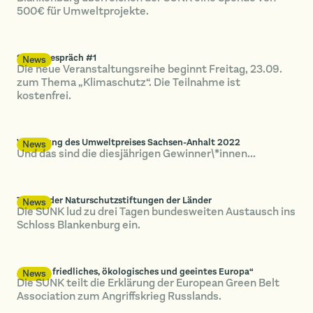
500€ für Umweltprojekte.
SUNK-Gespräch #1
News
Die neue Veranstaltungsreihe beginnt Freitag, 23.09.
zum Thema „Klimaschutz“. Die Teilnahme ist
kostenfrei.
Verleihung des Umweltpreises Sachsen-Anhalt 2022
News
Und das sind die diesjährigen Gewinner\*innen...
Treffen der Naturschutzstiftungen der Länder
News
Die SUNK lud zu drei Tagen bundesweiten Austausch ins
Schloss Blankenburg ein.
„Für ein friedliches, ökologisches und geeintes Europa“
News
Die SUNK teilt die Erklärung der European Green Belt
Association zum Angriffskrieg Russlands.