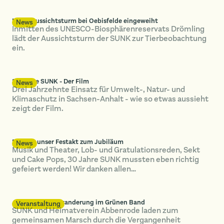
Neuer Aussichtsturm bei Oebisfelde eingeweiht
News
Inmitten des UNESCO-Biosphärenreservats Drömling
lädt der Aussichtsturm der SUNK zur Tierbeobachtung
ein.
30 Jahre SUNK - Der Film
News
Drei Jahrzehnte Einsatz für Umwelt-, Natur- und
Klimaschutz in Sachsen-Anhalt - wie so etwas aussieht
zeigt der Film.
Das war unser Festakt zum Jubiläum
News
Musik und Theater, Lob- und Gratulationsreden, Sekt
und Cake Pops, 30 Jahre SUNK mussten eben richtig
gefeiert werden! Wir danken allen…
Jährliche Grenzwanderung im Grünen Band
Veranstaltung
SUNK und Heimatverein Abbenrode laden zum
gemeinsamen Marsch durch die Vergangenheit