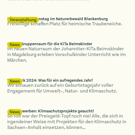
FÖJ-Landesaktionstag im Naturerbewald Blankenburg
Veranstaltung
Freiwillige schaffen Platz für heimische Traubeneiche.
Grüner Gruppenraum für die KiTa Beimskinder
News
Im neuen Naturraum der Johanniter-KiTa Beimskinder
in Magdeburg erleben Vorschulkinder Unterricht wie im
Märchen.
Rückblick 2024: Was für ein aufregendes Jahr!
News
Wir schauen zurück auf ein Geburtstagsjahr voller
Engagement für Umwelt-, Natur- und Klimaschutz.
Jetzt bewerben: Klimaschutzprojekte gesucht!
News
So voll war der Preisgeld-Topf noch nie! Alle, die sich in
irgendeiner Weise mit Projekten für den Klimaschutz in
Sachsen-Anhalt einsetzen, können…