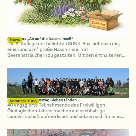
SUNK-Box „Ab auf die Nasch-Insel!“
News
Die 6. Auflage der beliebten SUNK-Box lädt dazu ein,
eine rund 5 m² große Nasch-Insel mit
Beerensträuchern zu gestalten. Mit den enthaltenen
Gehölzen und einer sorgfältig abgestimmten
Unterpflanzung entsteht Schritt für Schritt ein
wertvoller Lebensraum – naturnah, nachhaltig und
voller Genuss.
FÖJ-Landesaktionstag Sieben Linden
Veranstaltung
40 engagierte Teilnehmende des Freiwilligen
Ökologischen Jahres machen auf nachhaltige
Landwirtschaft aufmerksam und setzen sich für eine
bessere finanzielle Unterstützung ihres Programmes
ein.