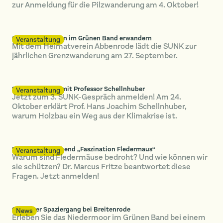
zur Anmeldung für die Pilzwanderung am 4. Oktober!
Grenzgeschichten im Grünen Band erwandern
Veranstaltung
Mit dem Heimatverein Abbenrode lädt die SUNK zur
jährlichen Grenzwanderung am 27. September.
SUNK-Gespräch mit Professor Schellnhuber
Veranstaltung
Jetzt zum 3. SUNK-Gespräch anmelden! Am 24.
Oktober erklärt Prof. Hans Joachim Schellnhuber,
warum Holzbau ein Weg aus der Klimakrise ist.
SUNK-Vortragsabend „Faszination Fledermaus“
Veranstaltung
Warum sind Fledermäuse bedroht? Und wie können wir
sie schützen? Dr. Marcus Fritze beantwortet diese
Fragen. Jetzt anmelden!
Geführter Spaziergang bei Breitenrode
News
Erleben Sie das Niedermoor im Grünen Band bei einem