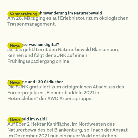
Rückblick: Frühjahrswanderung im Naturerbewald
Veranstaltung
Am 26. März ging es auf Erlebnistour zum ökologischen
Trassenmanagement.
Frühlingserwachen digital?
News
Ja, das geht! Lernt den Naturerbewald Blankenburg
kennen und folgt der SUNK auf einen
Frühlingsspaziergang online.
80 Bäume und 130 Sträucher
News
Die SUNK gratuliert zum erfolgreichen Abschluss des
Förderprojektes „Einheitsbuddeln 2021 in
Hötensleben“ der AWO Arbeitsgruppe.
Neuer Wald im Wald?
News
Auf über 2 Hektar Kahlfläche, im Nordwesten des
Naturerbewaldes bei Blankenburg, soll nach der Ansaat
im Dezember 2021 nun ein neuer Wald entstehen.