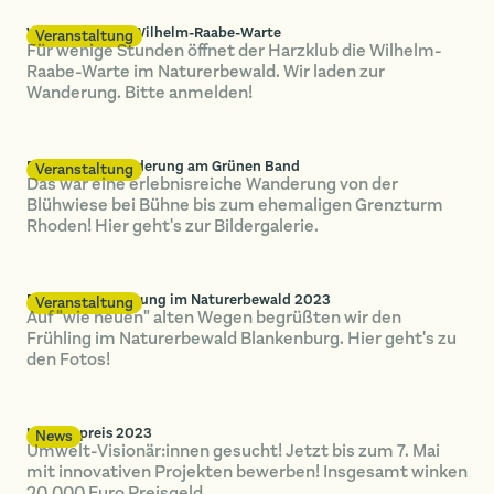
Wanderung zur Wilhelm-Raabe-Warte
Veranstaltung
Für wenige Stunden öffnet der Harzklub die Wilhelm-
Raabe-Warte im Naturerbewald. Wir laden zur
Wanderung. Bitte anmelden!
Bericht der Wanderung am Grünen Band
Veranstaltung
Das war eine erlebnisreiche Wanderung von der
Blühwiese bei Bühne bis zum ehemaligen Grenzturm
Rhoden! Hier geht's zur Bildergalerie.
Frühjahrswanderung im Naturerbewald 2023
Veranstaltung
Auf "wie neuen" alten Wegen begrüßten wir den
Frühling im Naturerbewald Blankenburg. Hier geht's zu
den Fotos!
Umweltpreis 2023
News
Umwelt-Visionär:innen gesucht! Jetzt bis zum 7. Mai
mit innovativen Projekten bewerben! Insgesamt winken
20.000 Euro Preisgeld.