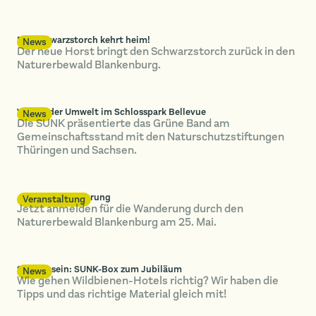
Der Schwarzstorch kehrt heim!
News
Der neue Horst bringt den Schwarzstorch zurück in den
Naturerbewald Blankenburg.
Woche der Umwelt im Schlosspark Bellevue
News
Die SUNK präsentierte das Grüne Band am
Gemeinschaftsstand mit den Naturschutzstiftungen
Thüringen und Sachsen.
Jubiläumswanderung
Veranstaltung
Jetzt anmelden für die Wanderung durch den
Naturerbewald Blankenburg am 25. Mai.
Schnell sein: SUNK-Box zum Jubiläum
News
Wie gehen Wildbienen-Hotels richtig? Wir haben die
Tipps und das richtige Material gleich mit!