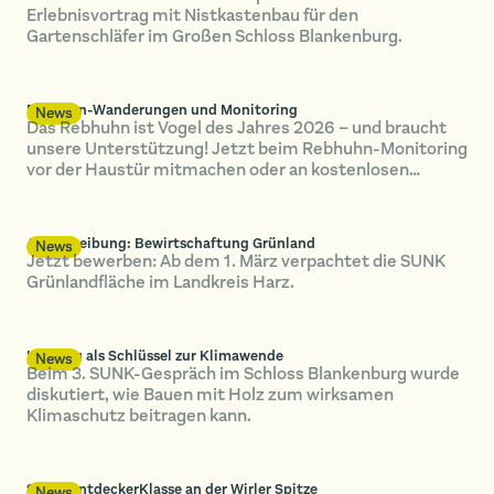
Erlebnisvortrag mit Nistkastenbau für den
Gartenschläfer im Großen Schloss Blankenburg.
Rebhuhn-Wanderungen und Monitoring
News
Das Rebhuhn ist Vogel des Jahres 2026 – und braucht
unsere Unterstützung! Jetzt beim Rebhuhn-Monitoring
vor der Haustür mitmachen oder an kostenlosen…
Ausschreibung: Bewirtschaftung Grünland
News
Jetzt bewerben: Ab dem 1. März verpachtet die SUNK
Grünlandfläche im Landkreis Harz.
Holzbau als Schlüssel zur Klimawende
News
Beim 3. SUNK-Gespräch im Schloss Blankenburg wurde
diskutiert, wie Bauen mit Holz zum wirksamen
Klimaschutz beitragen kann.
SUNK-EntdeckerKlasse an der Wirler Spitze
News