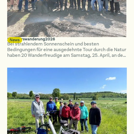
Frühjahrswanderung2026
News
Bei strahlendem Sonnenschein und besten
Bedingungen für eine ausgedehnte Tour durch die Natur
haben 20 Wanderfreudige am Samstag, 25. April, an der
diesjährigen Frühjahrswanderung im Naturerbewald
Blankenburg teilgenommen.