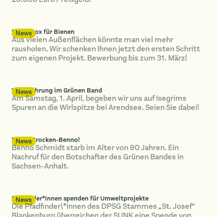
SUNK-Box für Bienen
News
Aus vielen Außenflächen könnte man viel mehr
rausholen. Wir schenken Ihnen jetzt den ersten Schritt
zum eigenen Projekt. Bewerbung bis zum 31. März!
Wolfsführung im Grünen Band
News
Am Samstag, 1. April, begeben wir uns auf Isegrims
Spuren an die Wirlspitze bei Arendsee. Seien Sie dabei!
Danke Brocken-Benno!
News
Benno Schmidt starb im Alter von 90 Jahren. Ein
Nachruf für den Botschafter des Grünen Bandes in
Sachsen-Anhalt.
Pfadfinder*innen spenden für Umweltprojekte
News
Die Pfadfinder\*innen des DPSG Stammes „St. Josef“
Blankenburg überreichen der SUNK eine Spende von