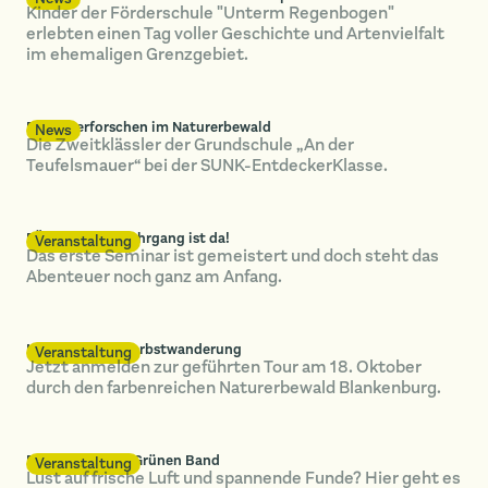
Kinder der Förderschule "Unterm Regenbogen"
erlebten einen Tag voller Geschichte und Artenvielfalt
im ehemaligen Grenzgebiet.
Bienen erforschen im Naturerbewald
News
Die Zweitklässler der Grundschule „An der
Teufelsmauer“ bei der SUNK-EntdeckerKlasse.
FÖJ: Der neue Jahrgang ist da!
Veranstaltung
Das erste Seminar ist gemeistert und doch steht das
Abenteuer noch ganz am Anfang.
Naturerlebnis Herbstwanderung
Veranstaltung
Jetzt anmelden zur geführten Tour am 18. Oktober
durch den farbenreichen Naturerbewald Blankenburg.
Pilze suchen im Grünen Band
Veranstaltung
Lust auf frische Luft und spannende Funde? Hier geht es