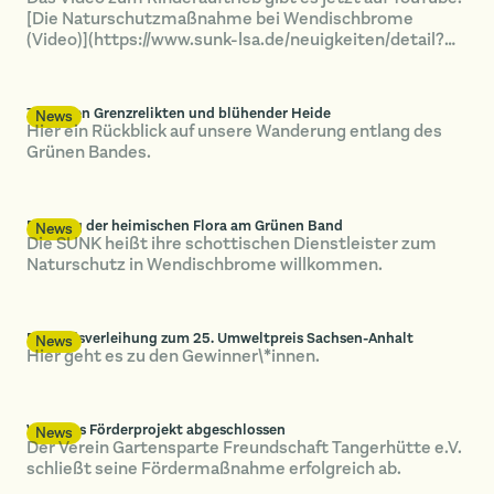
[Die Naturschutzmaßnahme bei Wendischbrome
(Video)](https://www.sunk-lsa.de/neuigkeiten/detail?
tx_news_pi1%5Baction%5D=detail&tx_news_pi1%5Bcon
"Die Naturschutzmaßnahme bei Wendischbrome
(Video)")
Zwischen Grenzrelikten und blühender Heide
News
Hier ein Rückblick auf unsere Wanderung entlang des
Grünen Bandes.
Rettung der heimischen Flora am Grünen Band
News
Die SUNK heißt ihre schottischen Dienstleister zum
Naturschutz in Wendischbrome willkommen.
Die Preisverleihung zum 25. Umweltpreis Sachsen-Anhalt
News
Hier geht es zu den Gewinner\*innen.
Weiteres Förderprojekt abgeschlossen
News
Der Verein Gartensparte Freundschaft Tangerhütte e.V.
schließt seine Fördermaßnahme erfolgreich ab.