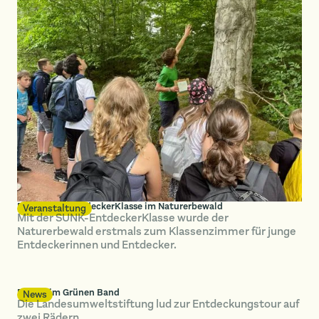
Erste SUNK-EntdeckerKlasse im Naturerbewald
Veranstaltung
Mit der SUNK-EntdeckerKlasse wurde der
Naturerbewald erstmals zum Klassenzimmer für junge
Entdeckerinnen und Entdecker.
Radeln im Grünen Band
News
Die Landesumweltstiftung lud zur Entdeckungstour auf
zwei Rädern.