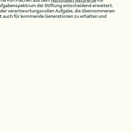
hme von Flächen aus dem
Nationalen Naturerbe
ins
ufgabenspektrum der Stiftung entscheidend erweitert.
NK der verantwortungsvollen Aufgabe, die übernommenen
eit auch für kommende Generationen zu erhalten und