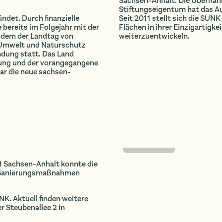
Sachsen-Anhalt. Die Überna
Stiftungseigentum hat das A
ndet. Durch finanzielle
Seit 2011 stellt sich die SU
ereits im Folgejahr mit der
Flächen in ihrer Einzigartigk
hdem der Landtag von
weiterzuentwickeln.
g Umwelt und Naturschutz
ündung statt. Das Land
ügung und der vorangegangene
war die neue sachsen-
Foto: SUNK
H Sachsen-Anhalt konnte die
e Sanierungsmaßnahmen
UNK. Aktuell finden weitere
 Steubenallee 2 in