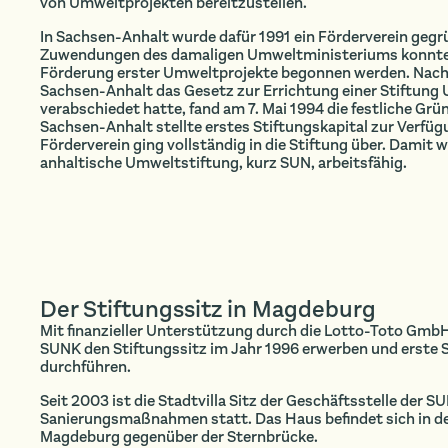
von Umweltprojekten bereitzustellen.
In Sachsen-Anhalt wurde dafür 1991 ein Förderverein gegrü
Zuwendungen des damaligen Umweltministeriums konnte b
Förderung erster Umweltprojekte begonnen werden. Nac
Sachsen-Anhalt das Gesetz zur Errichtung einer Stiftun
verabschiedet hatte, fand am 7. Mai 1994 die festliche Gr
Sachsen-Anhalt stellte erstes Stiftungskapital zur Verf
Förderverein ging vollständig in die Stiftung über. Damit 
anhaltische Umweltstiftung, kurz SUN, arbeitsfähig.
Der Stiftungssitz in Magdeburg
Mit finanzieller Unterstützung durch die Lotto-Toto Gmb
SUNK den Stiftungssitz im Jahr 1996 erwerben und erst
durchführen.
Seit 2003 ist die Stadtvilla Sitz der Geschäftsstelle der S
Sanierungsmaßnahmen statt. Das Haus befindet sich in der
Magdeburg gegenüber der Sternbrücke.