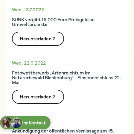
Wed
,
13.7.2022
SUNK vergibt 15.000 Euro Preisgeld an
Umweltprojekte
Herunter­laden
Wed
,
22.6.2022
Fotowettbewerb „Artenreichtum im
Naturerbewald Blankenburg“ - Einsendeschluss 22.
Mai
Herunter­laden
Mon
,
20.6.2022
Ihr Kontakt
Ankündigung der öffentlichen Vernissage am 15.