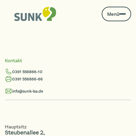
Menü
Kontakt
0391 556866-10
0391 556866-66
info@sunk-lsa.de
Hauptsitz
Steubenallee 2,