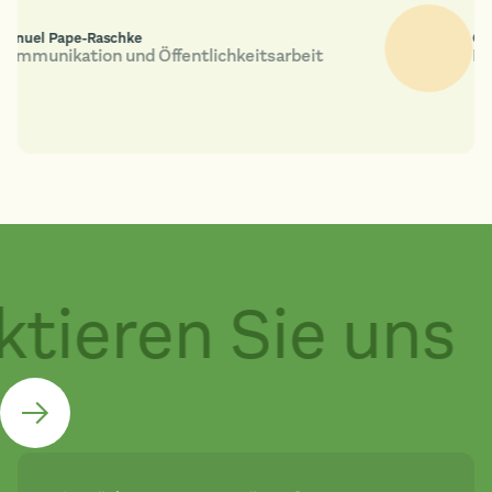
anuel Pape-Raschke
Chr
ommunikation und Öffentlichkeitsarbeit
Lei
tieren Sie uns