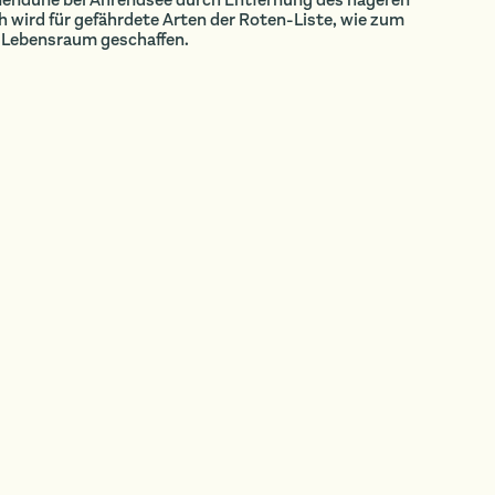
nendüne bei Ahrendsee durch Entfernung des hageren
 wird für gefährdete Arten der Roten-Liste, wie zum
n Lebensraum geschaffen.
HALTER · PLATZHALTER · PLATZHALTER · PLAT