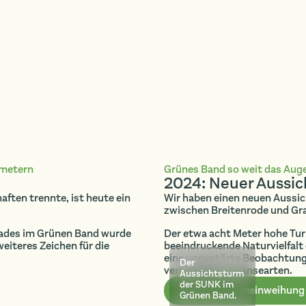
ometern
Grünes Band so weit das Auge
2024: Neuer Aussi
ften trennte, ist heute ein
Wir haben einen neuen Auss
zwischen Breitenrode und Graf
pfades im Grünen Band wurde
Der etwa acht Meter hohe Turm
eiteres Zeichen für die
beeindruckende Naturvielfalt
eine ungestörte Beobachtung f
Der
verschiedener Gänsearten.
Aussichtsturm
der SUNK im
Mehr zur Turmeinweihung
Grünen Band.