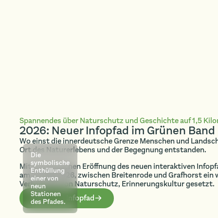
Spannendes über Naturschutz und Geschichte auf 1,5 Kil
2026: Neuer Infopfad im Grünen Band
Wo einst die innerdeutsche Grenze Menschen und Landscha
Ort des Naturerlebens und der Begegnung entstanden.
Die
symbolische
Mit der feierlichen Eröffnung des neuen interaktiven Info
Enthüllung
am 21. Mai 2026, zwischen Breitenrode und Grafhorst ein w
einer von
Verbindung von Naturschutz, Erinnerungskultur gesetzt.
neun
Stationen
Mehr zum Infopfad
des Pfades.