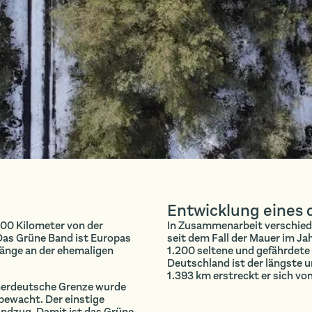
Entwicklung eines
500 Kilometer von der
In Zusammenarbeit verschied
as Grüne Band ist Europas
seit dem Fall der Mauer im Ja
Länge an der ehemaligen
1.200 seltene und gefährdete
Deutschland ist der längste u
1.393 km erstreckt er sich vo
nnerdeutsche Grenze wurde
ewacht. Der einstige
andzug. Damit ist das Grüne