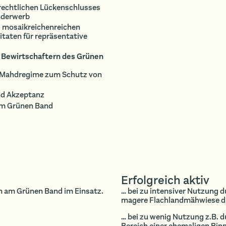
rechtlichen Lückenschlusses
underwerb
s mosaikreichenreichen
taten für repräsentative
 Bewirtschaftern des Grünen
s Mahdregime zum Schutz von
nd Akzeptanz
am Grünen Band
Erfolgreich aktiv
en am Grünen Band im Einsatz.
… bei zu intensiver Nutzung d
magere Flachlandmähwiese du
… bei zu wenig Nutzung z.B. 