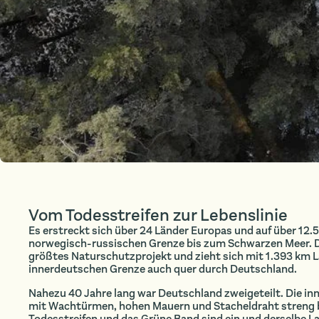
Vom Todesstreifen zur Lebenslinie
Es erstreckt sich über 24 Länder Europas und auf über 12.
norwegisch-russischen Grenze bis zum Schwarzen Meer. D
größtes Naturschutzprojekt und zieht sich mit 1.393 km 
innerdeutschen Grenze auch quer durch Deutschland.
Nahezu 40 Jahre lang war Deutschland zweigeteilt. Die i
mit Wachtürmen, hohen Mauern und Stacheldraht streng b
Todesstreifen und das Grüne Band sind ein und derselbe L