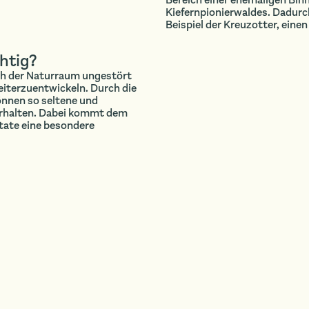
Bereich einer ehemaligen Bin
Kiefernpionierwaldes. Dadurch
Beispiel der Kreuzotter, eine
htig?
ch der Naturraum ungestört
weiterzuentwickeln. Durch die
nnen so seltene und
erhalten. Dabei kommt dem
tate eine besondere
HALTER · PLATZHALTER · PLATZHALTER · PLATZ