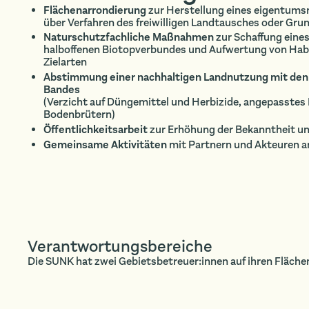
Flächenarrondierung
zur Herstellung eines eigentums
über Verfahren des freiwilligen Landtausches oder Gr
Naturschutzfachliche Maßnahmen
zur Schaffung eine
halboffenen Biotopverbundes und Aufwertung von Habi
Zielarten
Abstimmung einer nachhaltigen Landnutzung mit den
Bandes
(Verzicht auf Düngemittel und Herbizide, angepasste
Bodenbrütern)
Öffentlichkeitsarbeit
zur Erhöhung der Bekanntheit u
Gemeinsame Aktivitäten
mit Partnern und Akteuren 
Verantwortungsbereiche
Die SUNK hat zwei Gebietsbetreuer:innen auf ihren Fläch