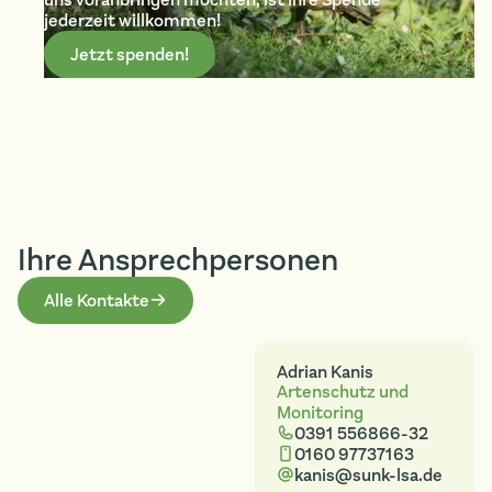
jederzeit willkommen!
Jetzt spenden!
Ihre Ansprech­personen
Alle Kontakte
Adrian Kanis
Artenschutz und
Monitoring
0391 556866-32
0160 97737163
kanis@sunk-lsa.de