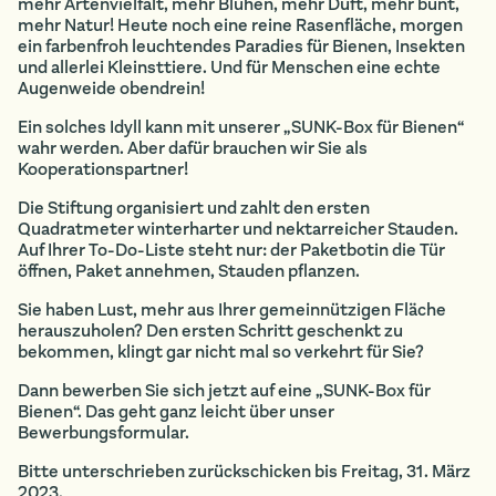
mehr Artenvielfalt, mehr Blühen, mehr Duft, mehr bunt,
mehr Natur! Heute noch eine reine Rasenfläche, morgen
ein farbenfroh leuchtendes Paradies für Bienen, Insekten
und allerlei Kleinsttiere. Und für Menschen eine echte
Augenweide obendrein!
Ein solches Idyll kann mit unserer „SUNK-Box für Bienen“
wahr werden. Aber dafür brauchen wir Sie als
Kooperationspartner!
Die Stiftung organisiert und zahlt den ersten
Quadratmeter winterharter und nektarreicher Stauden.
Auf Ihrer To-Do-Liste steht nur: der Paketbotin die Tür
öffnen, Paket annehmen, Stauden pflanzen.
Sie haben Lust, mehr aus Ihrer gemeinnützigen Fläche
herauszuholen? Den ersten Schritt geschenkt zu
bekommen, klingt gar nicht mal so verkehrt für Sie?
Dann bewerben Sie sich jetzt auf eine „SUNK-Box für
Bienen“. Das geht ganz leicht über unser
Bewerbungsformular.
Bitte unterschrieben zurückschicken bis Freitag, 31. März
2023.