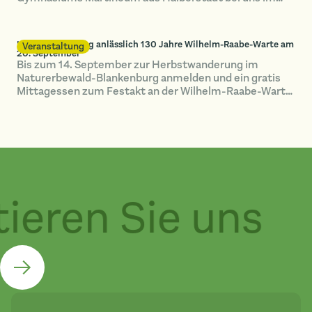
Naturerbewald Blankenburg unterwegs.
Herbstwanderung anlässlich 130 Jahre Wilhelm-Raabe-Warte am
Veranstaltung
20. September
Bis zum 14. September zur Herbstwanderung im
Naturerbewald-Blankenburg anmelden und ein gratis
Mittagessen zum Festakt an der Wilhelm-Raabe-Warte
spendiert bekommen!
eren Sie uns