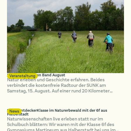
Radtour im Grünen Band August
Veranstaltung
Natur erleben und Geschichte erfahren. Beides
verbindet die kostenfreie Radtour der SUNK am
Samstag, 15. August. Auf einer rund 20 Kilometer
langen Strecke erkunden die Teilnehmenden das Grüne
Band bei Hötensleben.
SUNK-EntdeckerKlasse im Naturerbewald mit der 6f aus
News
Halberstadt
Naturwissenschaften live erleben statt nur im
Schulbuch blättern: Wir waren mit der Klasse 6f des
Gymnasiums Martineum aus Halberstadt bei uns im