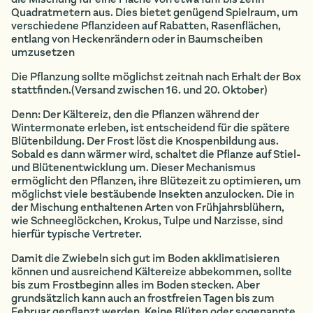
Quadratmetern aus. Dies bietet genügend Spielraum, um
verschiedene Pflanzideen auf Rabatten, Rasenflächen,
entlang von Heckenrändern oder in Baumscheiben
umzusetzen
Die Pflanzung sollte möglichst zeitnah nach Erhalt der Box
stattfinden.(Versand zwischen 16. und 20. Oktober)
Denn: Der Kältereiz, den die Pflanzen während der
Wintermonate erleben, ist entscheidend für die spätere
Blütenbildung. Der Frost löst die Knospenbildung aus.
Sobald es dann wärmer wird, schaltet die Pflanze auf Stiel-
und Blütenentwicklung um. Dieser Mechanismus
ermöglicht den Pflanzen, ihre Blütezeit zu optimieren, um
möglichst viele bestäubende Insekten anzulocken. Die in
der Mischung enthaltenen Arten von Frühjahrsblühern,
wie Schneeglöckchen, Krokus, Tulpe und Narzisse, sind
hierfür typische Vertreter.
Damit die Zwiebeln sich gut im Boden akklimatisieren
können und ausreichend Kältereize abbekommen, sollte
bis zum Frostbeginn alles im Boden stecken. Aber
grundsätzlich kann auch an frostfreien Tagen bis zum
Februar gepflanzt werden. Keine Blüten oder sogenannte