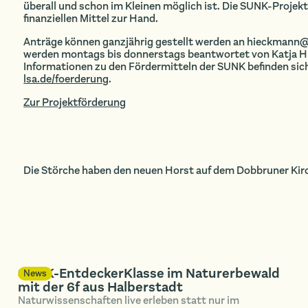
überall und schon im Kleinen möglich ist. Die SUNK-Projek
finanziellen Mittel zur Hand.
Anträge können ganzjährig gestellt werden an hieckmann@
werden montags bis donnerstags beantwortet von Katja Hi
Informationen zu den Fördermitteln der SUNK befinden sic
lsa.de/foerderung
.
Zur Projektförderung
Die Störche haben den neuen Horst auf dem Dobbruner Ki
SUNK-EntdeckerKlasse im Naturerbewald
News
mit der 6f aus Halberstadt
Naturwissenschaften live erleben statt nur im