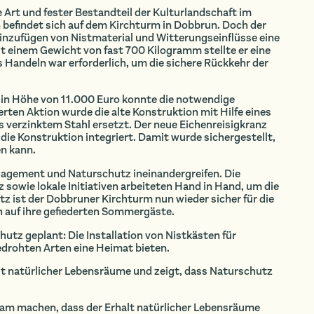
e Art und fester Bestandteil der Kulturlandschaft im
n befindet sich auf dem Kirchturm in Dobbrun. Doch der
inzufügen von Nistmaterial und Witterungseinflüsse eine
it einem Gewicht von fast 700 Kilogramm stellte er eine
s Handeln war erforderlich, um die sichere Rückkehr der
in Höhe von 11.000 Euro konnte die notwendige
erten Aktion wurde die alte Konstruktion mit Hilfe eines
aus verzinktem Stahl ersetzt. Der neue Eichenreisigkranz
 die Konstruktion integriert. Damit wurde sichergestellt,
en kann.
ngagement und Naturschutz ineinandergreifen. Die
owie lokale Initiativen arbeiteten Hand in Hand, um die
tz ist der Dobbruner Kirchturm nun wieder sicher für die
h auf ihre gefiederten Sommergäste.
tz geplant: Die Installation von Nistkästen für
edrohten Arten eine Heimat bieten.
alt natürlicher Lebensräume und zeigt, dass Naturschutz
am machen, dass der Erhalt natürlicher Lebensräume