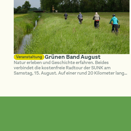
Radtour im Grünen Band August
Veranstaltung
Natur erleben und Geschichte erfahren. Beides
verbindet die kostenfreie Radtour der SUNK am
Samstag, 15. August. Auf einer rund 20 Kilometer langen
Strecke erkunden die Teilnehmenden das Grüne Band bei
Hötensleben.