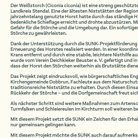
Der Weißstorch (Ciconia ciconia) ist eine streng geschützt
Landkreis Stendal. Eine der ältesten Niststätten der Regio
jahrzehntelang genutzte Horst hatte durch das ständige H
bedenkliche Schieflage erreicht und drohte abzustürzen. M
Gefahr für die Störche und die Umgebung dar. Ein sofortige
Störche zu gewährleisten.
Dank der Unterstützung durch die SUNK-Projektförderung 
Erneuerung des Horstes realisiert werden. In einer koordini
Krans entfernt und durch eine stabile, leichtere Nisthilfe 
wurde vom Verein Deichkieker Beuster e. V. gefertigt und in
dass der Horst den Störchen weiterhin als Brutstätte dien
Das Projekt zeigt eindrucksvoll, wie bürgerschaftliches E
Kirchengemeinde Dobbrun, Fachleute aus dem Naturschutz s
traditionsreiche Niststätte zu erhalten. Durch diesen Einsa
Rückkehr der Störche – und die Dorfgemeinschaft freut sic
Als nächster Schritt sind weitere Maßnahmen zum Artenschu
Turmfalken und Schleiereulen im Kirchturm soll weiteren b
Mit diesem Projekt setzt die SUNK ein Zeichen für den Erh
nur gemeinsam gelingen kann.
Mit diesem Projekt möchte die SUNK auch darauf aufmerks