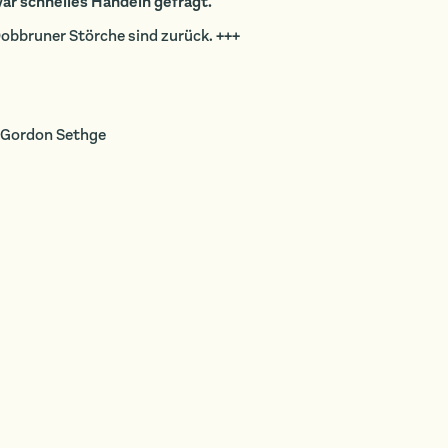
war schnelles Handeln gefragt.
bbruner Störche sind zurück. +++
: Gordon Sethge