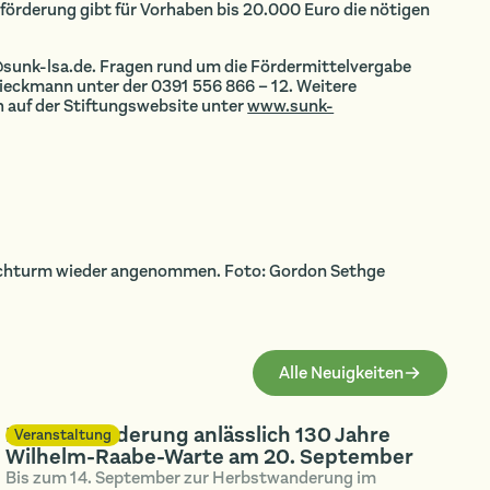
tförderung gibt für Vorhaben bis 20.000 Euro die nötigen
sunk-lsa.de. Fragen rund um die Fördermittelvergabe
eckmann unter der 0391 556 866 – 12. Weitere
h auf der Stiftungswebsite unter
www.sunk-
rchturm wieder angenommen. Foto: Gordon Sethge
Alle Neuigkeiten
Herbstwanderung anlässlich 130 Jahre
Veranstaltung
Wilhelm-Raabe-Warte am 20. September
Bis zum 14. September zur Herbstwanderung im