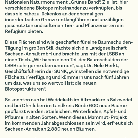
Nationalen Naturmonument „Grünes Band“. Ziel ist, hier
verschiedene Biotope miteinander zu verknüpfen, bis
dass sie nahezu lückenlos an der ehemaligen
innerdeutschen Grenze entlangführen und unzähligen
geschützten und seltenen Tier- und Pflanzenarten ein
Refugium bieten.
Diese Flächen sind wie geschaffen für eine Baumschulden-
Tilgung im großen Stil, dachte sich die Landgesellschaft
Sachsen-Anhalt mbH und brachte uns mit der LSBB an
einen Tisch. „Wir haben einen Teil der Baumschulden der
LSBB sehr gerne übernommen“, sagt Dr. Nele Herkt,
Geschäftsführerin der SUNK, „wir stellen die notwendige
Fläche zur Verfügung und kümmern uns nach fünf Jahren
um das, was uns so wertvoll ist: die neuen
Biotopstrukturen“.
So konnten nun bei Waddekath im Altmarkkreis Salzwedel
und bei Ohrsleben im Landkreis Börde 600 neue Bäume
gepflanzt werden: Stieleichen, Winterlinden, Apfel- und
Pflaume in alten Sorten. Wenn dieses Mammut-Projekt
im kommenden Jahr abgeschlossen sein wird, erfreut sich
Sachsen-Anhalt an 2.880 neuen Bäumen.