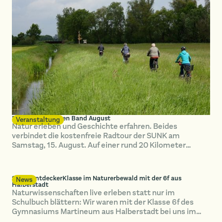
Radtour im Grünen Band August
Veranstaltung
Natur erleben und Geschichte erfahren. Beides
verbindet die kostenfreie Radtour der SUNK am
Samstag, 15. August. Auf einer rund 20 Kilometer
langen Strecke erkunden die Teilnehmenden das Grüne
Band bei Hötensleben.
SUNK-EntdeckerKlasse im Naturerbewald mit der 6f aus
News
Halberstadt
Naturwissenschaften live erleben statt nur im
Schulbuch blättern: Wir waren mit der Klasse 6f des
Gymnasiums Martineum aus Halberstadt bei uns im
Naturerbewald Blankenburg unterwegs.