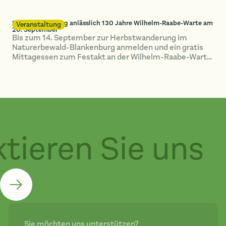
Herbstwanderung anlässlich 130 Jahre Wilhelm-Raabe-Warte am
Veranstaltung
20. September
Bis zum 14. September zur Herbstwanderung im
Naturerbewald-Blankenburg anmelden und ein gratis
Mittagessen zum Festakt an der Wilhelm-Raabe-Warte
spendiert bekommen!
tieren Sie uns
Sie möchten uns unterstützen?