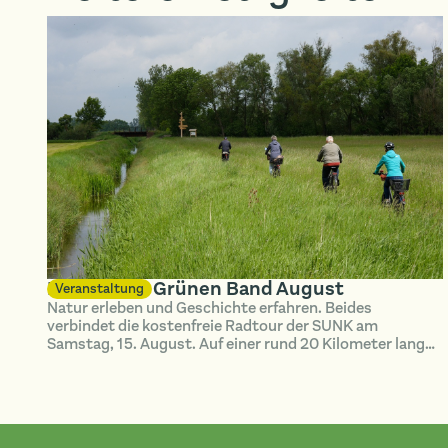
Radtour im Grünen Band August
Veranstaltung
Natur erleben und Geschichte erfahren. Beides
verbindet die kostenfreie Radtour der SUNK am
Samstag, 15. August. Auf einer rund 20 Kilometer langen
Strecke erkunden die Teilnehmenden das Grüne Band bei
Hötensleben.