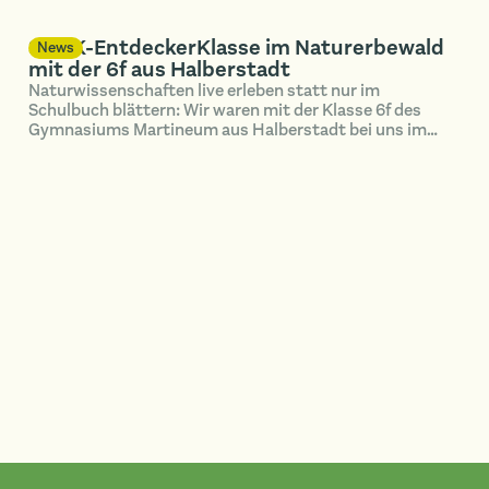
SUNK-EntdeckerKlasse im Naturerbewald
News
mit der 6f aus Halberstadt
Naturwissenschaften live erleben statt nur im
Schulbuch blättern: Wir waren mit der Klasse 6f des
Gymnasiums Martineum aus Halberstadt bei uns im
Naturerbewald Blankenburg unterwegs.