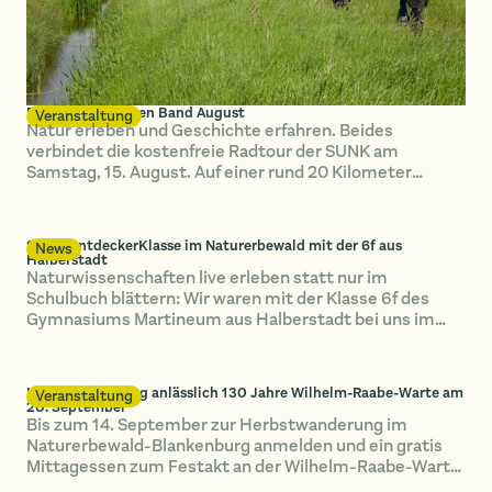
Radtour im Grünen Band August
Veranstaltung
Natur erleben und Geschichte erfahren. Beides
verbindet die kostenfreie Radtour der SUNK am
Samstag, 15. August. Auf einer rund 20 Kilometer
langen Strecke erkunden die Teilnehmenden das Grüne
Band bei Hötensleben.
SUNK-EntdeckerKlasse im Naturerbewald mit der 6f aus
News
Halberstadt
Naturwissenschaften live erleben statt nur im
Schulbuch blättern: Wir waren mit der Klasse 6f des
Gymnasiums Martineum aus Halberstadt bei uns im
Naturerbewald Blankenburg unterwegs.
Herbstwanderung anlässlich 130 Jahre Wilhelm-Raabe-Warte am
Veranstaltung
20. September
Bis zum 14. September zur Herbstwanderung im
Naturerbewald-Blankenburg anmelden und ein gratis
Mittagessen zum Festakt an der Wilhelm-Raabe-Warte
spendiert bekommen!