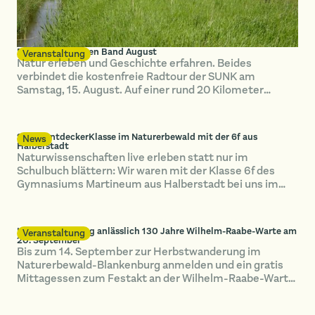
Radtour im Grünen Band August
Veranstaltung
Natur erleben und Geschichte erfahren. Beides
verbindet die kostenfreie Radtour der SUNK am
Samstag, 15. August. Auf einer rund 20 Kilometer
langen Strecke erkunden die Teilnehmenden das Grüne
Band bei Hötensleben.
SUNK-EntdeckerKlasse im Naturerbewald mit der 6f aus
News
Halberstadt
Naturwissenschaften live erleben statt nur im
Schulbuch blättern: Wir waren mit der Klasse 6f des
Gymnasiums Martineum aus Halberstadt bei uns im
Naturerbewald Blankenburg unterwegs.
Herbstwanderung anlässlich 130 Jahre Wilhelm-Raabe-Warte am
Veranstaltung
20. September
Bis zum 14. September zur Herbstwanderung im
Naturerbewald-Blankenburg anmelden und ein gratis
Mittagessen zum Festakt an der Wilhelm-Raabe-Warte
spendiert bekommen!