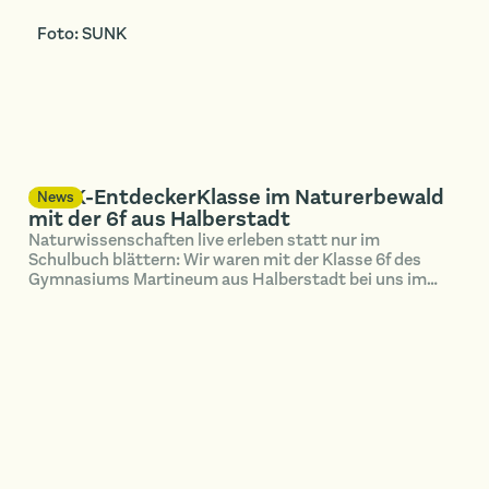
Foto: SUNK
SUNK-EntdeckerKlasse im Naturerbewald
News
mit der 6f aus Halberstadt
Naturwissenschaften live erleben statt nur im
Schulbuch blättern: Wir waren mit der Klasse 6f des
Gymnasiums Martineum aus Halberstadt bei uns im
Naturerbewald Blankenburg unterwegs.