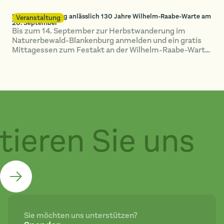
Herbstwanderung anlässlich 130 Jahre Wilhelm-Raabe-Warte am
Veranstaltung
20. September
Bis zum 14. September zur Herbstwanderung im
Naturerbewald-Blankenburg anmelden und ein gratis
Mittagessen zum Festakt an der Wilhelm-Raabe-Warte
spendiert bekommen!
ieren Sie uns
Sie möchten uns unterstützen?