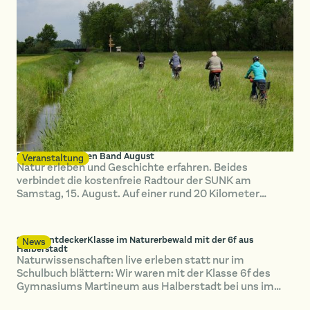
Radtour im Grünen Band August
Veranstaltung
Natur erleben und Geschichte erfahren. Beides
verbindet die kostenfreie Radtour der SUNK am
Samstag, 15. August. Auf einer rund 20 Kilometer
langen Strecke erkunden die Teilnehmenden das Grüne
Band bei Hötensleben.
SUNK-EntdeckerKlasse im Naturerbewald mit der 6f aus
News
Halberstadt
Naturwissenschaften live erleben statt nur im
Schulbuch blättern: Wir waren mit der Klasse 6f des
Gymnasiums Martineum aus Halberstadt bei uns im
Naturerbewald Blankenburg unterwegs.