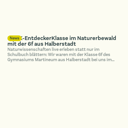
SUNK-EntdeckerKlasse im Naturerbewald
News
mit der 6f aus Halberstadt
Naturwissenschaften live erleben statt nur im
Schulbuch blättern: Wir waren mit der Klasse 6f des
Gymnasiums Martineum aus Halberstadt bei uns im
Naturerbewald Blankenburg unterwegs.