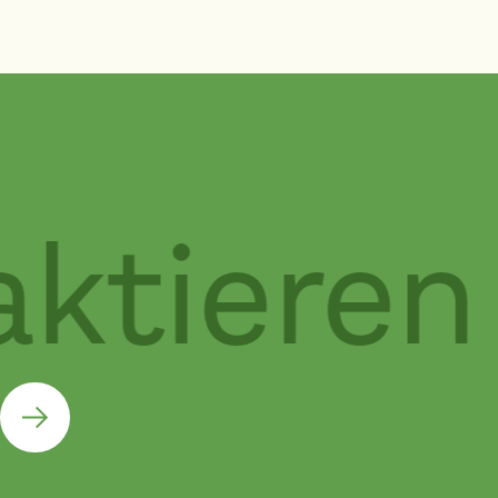
Strecke erkunden die Teilnehmenden das Grüne Band bei
Hötensleben.
ktieren 