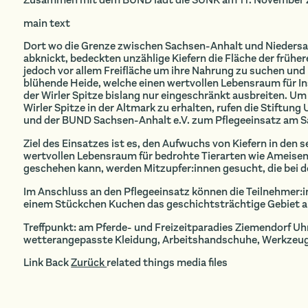
main text
Dort wo die Grenze zwischen Sachsen-Anhalt und Nieder
abknickt, bedeckten unzählige Kiefern die Fläche der frühe
jedoch vor allem Freifläche um ihre Nahrung zu suchen und
blühende Heide, welche einen wertvollen Lebensraum für In
der Wirler Spitze bislang nur eingeschränkt ausbreiten. U
Wirler Spitze in der Altmark zu erhalten, rufen die Stift
und der BUND Sachsen-Anhalt e.V. zum Pflegeeinsatz am Sa
Ziel des Einsatzes ist es, den Aufwuchs von Kiefern in den
wertvollen Lebensraum für bedrohte Tierarten wie Ameisen
geschehen kann, werden Mitzupfer:innen gesucht, die bei d
Im Anschluss an den Pflegeeinsatz können die Teilnehmer:i
einem Stückchen Kuchen das geschichtsträchtige Gebiet au
Treffpunkt: am Pferde- und Freizeitparadies Ziemendorf Uh
wetterangepasste Kleidung, Arbeitshandschuhe, Werkzeug f
Link Back
Zurück
related things media files