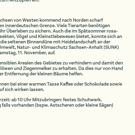
sachsen von Westen kommend nach Norden scharf
ren innerdeutschen Grenze. Viele Tierarten benötigen
 ihr Überleben zu sichern. Auch die im Spätsommer rosa-
sekten, Vögel und Kleinstlebewesen bietet, konnte sich an
m die seltenen Binnendüne mit Heidelandschaft an der
ung Umwelt, Natur- und Klimaschutz Sachsen-Anhalt (SUNK)
mstag, 11. November, auf.
 sensiblen Arealen des Gebietes zu verhindern und damit den
löwen und Ziegenmelker zu erhalten. Da dies nur von Hand
er Entfernung der kleinen Bäume helfen.
nnen bei einer warmen Tasse Kaffee oder Schokolade sowie
f sich wirken lassen.
rzeit: ab 10 Uhr Mitzubringen: festes Schuhwerk,
alls vorhanden (bspw. Astscheren oder kleine Sägen)