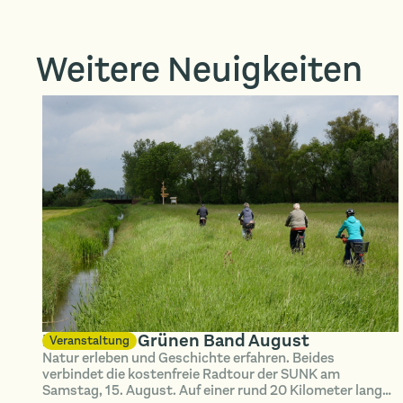
Weitere Neuigkeiten
Radtour im Grünen Band August
Veranstaltung
Natur erleben und Geschichte erfahren. Beides
verbindet die kostenfreie Radtour der SUNK am
Samstag, 15. August. Auf einer rund 20 Kilometer langen