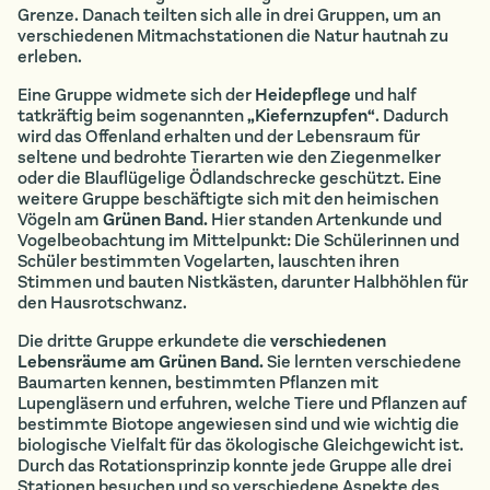
Grenze. Danach teilten sich alle in drei Gruppen, um an
verschiedenen Mitmachstationen die Natur hautnah zu
erleben.
Eine Gruppe widmete sich der
Heidepflege
und half
tatkräftig beim sogenannten
„Kiefernzupfen“
. Dadurch
wird das Offenland erhalten und der Lebensraum für
seltene und bedrohte Tierarten wie den Ziegenmelker
oder die Blauflügelige Ödlandschrecke geschützt. Eine
weitere Gruppe beschäftigte sich mit den heimischen
Vögeln am
Grünen Band.
Hier standen Artenkunde und
Vogelbeobachtung im Mittelpunkt: Die Schülerinnen und
Schüler bestimmten Vogelarten, lauschten ihren
Stimmen und bauten Nistkästen, darunter Halbhöhlen für
den Hausrotschwanz.
Die dritte Gruppe erkundete die
verschiedenen
Lebensräume am Grünen Band.
Sie lernten verschiedene
Baumarten kennen, bestimmten Pflanzen mit
Lupengläsern und erfuhren, welche Tiere und Pflanzen auf
bestimmte Biotope angewiesen sind und wie wichtig die
biologische Vielfalt für das ökologische Gleichgewicht ist.
Durch das Rotationsprinzip konnte jede Gruppe alle drei
Stationen besuchen und so verschiedene Aspekte des