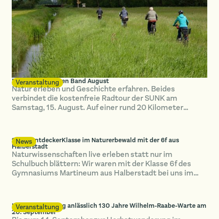
Radtour im Grünen Band August
Veranstaltung
Natur erleben und Geschichte erfahren. Beides
verbindet die kostenfreie Radtour der SUNK am
Samstag, 15. August. Auf einer rund 20 Kilometer
langen Strecke erkunden die Teilnehmenden das Grüne
Band bei Hötensleben.
SUNK-EntdeckerKlasse im Naturerbewald mit der 6f aus
News
Halberstadt
Naturwissenschaften live erleben statt nur im
Schulbuch blättern: Wir waren mit der Klasse 6f des
Gymnasiums Martineum aus Halberstadt bei uns im
Naturerbewald Blankenburg unterwegs.
Herbstwanderung anlässlich 130 Jahre Wilhelm-Raabe-Warte am
Veranstaltung
20. September