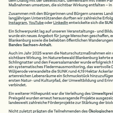
dem Dialog mit der Gesellschaft. Gemeinsam mit vielen Pa
Maßnahmen umsetzen, die sichtbar Wirkung entfalten – in 
Zusammen mit den Bürgerinnen und Bürgern unseres Lande
langjährigen Unterstützenden durften wir zahlreiche Erfolg
Instagram
,
YouTube
oder
LinkedIn
entwickelte sich die
SUN
Ein Schwerpunkt lag auf unseren Veranstaltungs- und Bild
wurde ein neues Angebot für junge Menschen geschaffen, 
Blankenburg sowie die beliebten öffentlichen Wanderunge
Bandes Sachsen-Anhalt
.
Auch im Jahr 2025 waren die Naturschutzmaßnahmen ein wic
sichtbare Wirkung. Im Naturerbewald Blankenburg kehrte e
Schlingnatter und den Feuersalamander wurde erfolgreich
ein systematisches Fledermausmonitoring, das wertvolle D
Wülperode verwandelte die SUNK rund 4,19 Hektar Ackerlan
artenreichen Lebensräume ein Schmuckstück hinzuzufügen
ersten Natur- und Kulturpfad, der Umweltbildung und Erin
verbindet.
Ein weiterer Höhepunkt war die Verleihung des
Umweltprei
Preisgeld wurden erneut herausragende Projekte ausgezeic
landesweit zahlreiche Förderprojekte zur Stärkung der biolo
Nicht zuletzt prägten die Teilnehmenden des
Ökologischen 