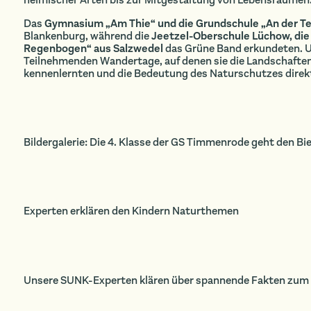
heimischer Arten bis zur Mitgestaltung von Lebensräumen
Das
Gymnasium „Am Thie“ und die Grundschule „An der T
Blankenburg, während die
Jeetzel-Oberschule Lüchow, die
Regenbogen“ aus Salzwedel
das Grüne Band erkundeten. Un
Teilnehmenden Wandertage, auf denen sie die Landschaft
kennenlernten und die Bedeutung des Naturschutzes direkt
Bildergalerie: Die 4. Klasse der GS Timmenrode geht den Bi
Experten erklären den Kindern Naturthemen
Unsere SUNK-Experten klären über spannende Fakten zum 