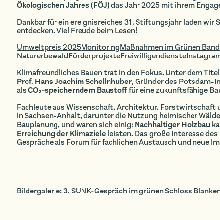
Ökologischen Jahres (FÖJ)
das Jahr 2025 mit ihrem Engage
Dankbar für ein ereignisreiches 31. Stiftungsjahr laden wir
entdecken. Viel Freude beim Lesen!
Umweltpreis 2025
Monitoring
Maßnahmen im Grünen Band
Naturerbewald
Förderprojekte
Freiwilligendienste
Instagra
Klimafreundliches Bauen trat in den Fokus. Unter dem Tite
Prof. Hans Joachim Schellnhuber
, Gründer des Potsdam-In
als
CO₂-speicherndem Baustoff
für eine zukunftsfähige Ba
Fachleute aus Wissenschaft, Architektur, Forstwirtschaft
in Sachsen-Anhalt, darunter die Nutzung heimischer Wälde
Bauplanung, und waren sich einig:
Nachhaltiger Holzbau
ka
Erreichung der Klimaziele
leisten. Das große Interesse de
Gespräche als Forum für fachlichen Austausch und neue Im
Bildergalerie: 3. SUNK-Gespräch im grünen Schloss Blanke