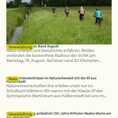
Radtour im Grünen Band August
Veranstaltung
Natur erleben und Geschichte erfahren. Beides
verbindet die kostenfreie Radtour der SUNK am
Samstag, 15. August. Auf einer rund 20 Kilometer
langen Strecke erkunden die Teilnehmenden das Grüne
Band bei Hötensleben.
SUNK-EntdeckerKlasse im Naturerbewald mit der 6f aus
News
Halberstadt
Naturwissenschaften live erleben statt nur im
Schulbuch blättern: Wir waren mit der Klasse 6f des
Gymnasiums Martineum aus Halberstadt bei uns im
Naturerbewald Blankenburg unterwegs.
Herbstwanderung anlässlich 130 Jahre Wilhelm-Raabe-Warte am
Veranstaltung
20. September