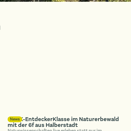
n
SUNK-EntdeckerKlasse im Naturerbewald
News
mit der 6f aus Halberstadt
Naturwissenschaften live erleben statt nur im