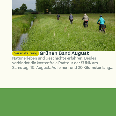
Radtour im Grünen Band August
Veranstaltung
Natur erleben und Geschichte erfahren. Beides
verbindet die kostenfreie Radtour der SUNK am
Samstag, 15. August. Auf einer rund 20 Kilometer langen
Strecke erkunden die Teilnehmenden das Grüne Band bei
Hötensleben.