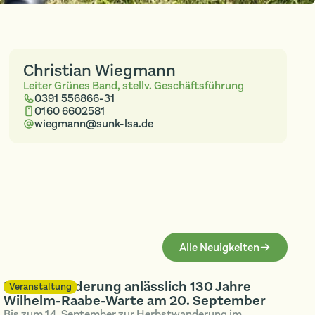
Christian Wiegmann
Leiter Grünes Band, stellv. Geschäftsführung
0391 556866-31
0160 6602581
wiegmann@sunk-lsa.de
Alle Neuigkeiten
Herbstwanderung anlässlich 130 Jahre
Veranstaltung
Wilhelm-Raabe-Warte am 20. September
Bis zum 14. September zur Herbstwanderung im